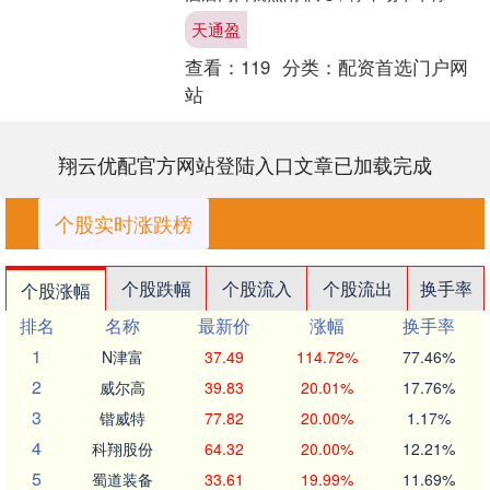
了车辆，让不知情的人误以为是大型活
天通盈
动。原本低调的刘欢一....
查看：
119
分类：
配资首选门户网
站
翔云优配官方网站登陆入口文章已加载完成
个股实时涨跌榜
个股跌幅
个股流入
个股流出
换手率
个股涨幅
排名
名称
最新价
涨幅
换手率
1
N津富
37.49
114.72%
77.46%
2
威尔高
39.83
20.01%
17.76%
3
锴威特
77.82
20.00%
1.17%
4
科翔股份
64.32
20.00%
12.21%
5
蜀道装备
33.61
19.99%
11.69%