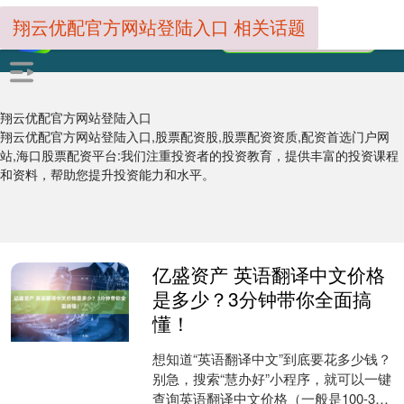
翔云优配官方网站登陆入口 相关话题
翔云优配官方网站登陆入口
翔云优配官方网站登陆入口,股票配资股,股票配资资质,配资首选门户网
站,海口股票配资平台:我们注重投资者的投资教育，提供丰富的投资课程
和资料，帮助您提升投资能力和水平。
亿盛资产 英语翻译中文价格
是多少？3分钟带你全面搞
懂！
想知道“英语翻译中文”到底要花多少钱？
别急，搜索“慧办好”小程序，就可以一键
查询英语翻译中文价格（一般是100-300