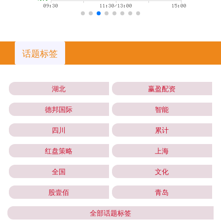
话题标签
湖北
赢盈配资
德邦国际
智能
四川
累计
红盘策略
上海
全国
文化
股壹佰
青岛
全部话题标签