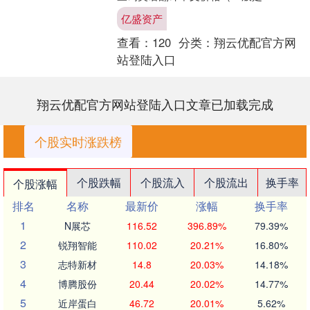
元每页），还能直接在线下单，省时又
亿盛资产
省心！无....
查看：
120
分类：
翔云优配官方网
站登陆入口
翔云优配官方网站登陆入口文章已加载完成
个股实时涨跌榜
个股跌幅
个股流入
个股流出
换手率
个股涨幅
排名
名称
最新价
涨幅
换手率
1
N展芯
116.52
396.89%
79.39%
2
锐翔智能
110.02
20.21%
16.80%
3
志特新材
14.8
20.03%
14.18%
4
博腾股份
20.44
20.02%
14.77%
5
近岸蛋白
46.72
20.01%
5.62%