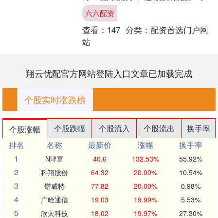
呼噜吃完， 顶着北风散步。 老树 天寒数
六六配资
九， ....
查看：
147
分类：
配资首选门户网
站
翔云优配官方网站登陆入口文章已加载完成
个股实时涨跌榜
个股跌幅
个股流入
个股流出
换手率
个股涨幅
排名
名称
最新价
涨幅
换手率
1
N津富
40.6
132.53%
55.92%
2
科翔股份
64.32
20.00%
10.54%
3
锴威特
77.82
20.00%
0.98%
4
广哈通信
19.03
19.99%
5.53%
5
欣天科技
18.02
19.97%
27.30%