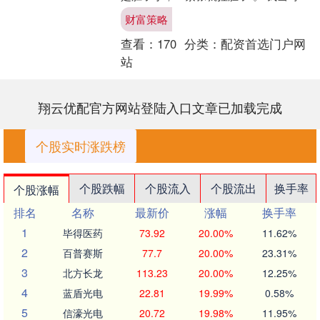
想跟他说，这事儿真不是“胆小”能背的
财富策略
锅，大概率是身体....
查看：
170
分类：
配资首选门户网
站
翔云优配官方网站登陆入口文章已加载完成
个股实时涨跌榜
个股跌幅
个股流入
个股流出
换手率
个股涨幅
排名
名称
最新价
涨幅
换手率
1
毕得医药
73.92
20.00%
11.62%
2
百普赛斯
77.7
20.00%
23.31%
3
北方长龙
113.23
20.00%
12.25%
4
蓝盾光电
22.81
19.99%
0.58%
5
信濠光电
20.72
19.98%
11.95%