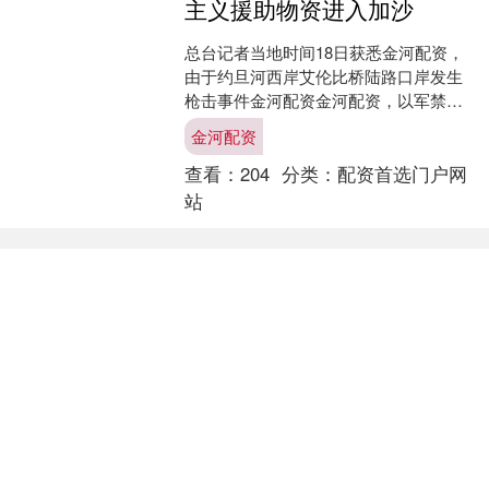
主义援助物资进入加沙
总台记者当地时间18日获悉金河配资，
由于约旦河西岸艾伦比桥陆路口岸发生
枪击事件金河配资金河配资，以军禁止
约旦人道主义援助物资进入加沙地带，
金河配资
直至以军的相关调查完成....
查看：
204
分类：
配资首选门户网
站
配资首选门户网站文章已加载完成
个股实时涨跌榜
个股跌幅
个股流入
个股流出
换手率
个股涨幅
排名
名称
最新价
涨幅
换手率
1
N津富
37.49
114.72%
77.46%