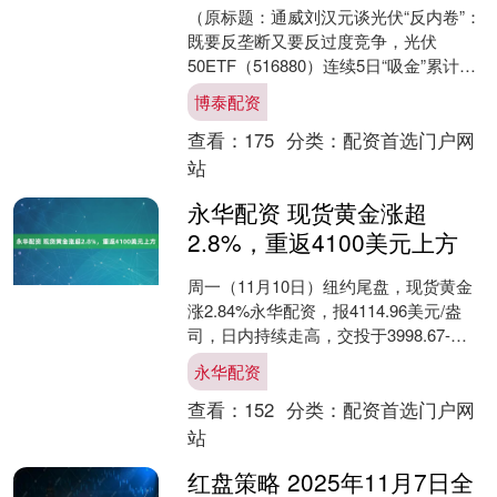
（原标题：通威刘汉元谈光伏“反内卷”：
既要反垄断又要反过度竞争，光伏
50ETF（516880）连续5日“吸金”累计
1.59亿元博泰配资，科士达上涨超4%）
博泰配资
11....
查看：
175
分类：
配资首选门户网
站
永华配资 现货黄金涨超
2.8%，重返4100美元上方
周一（11月10日）纽约尾盘，现货黄金
涨2.84%永华配资，报4114.96美元/盎
司，日内持续走高，交投于3998.67-
4115.84美元区间。 COMEX....
永华配资
查看：
152
分类：
配资首选门户网
站
红盘策略 2025年11月7日全