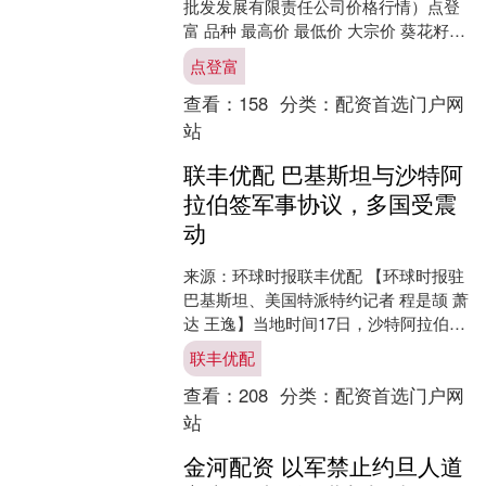
批发发展有限责任公司价格行情）点登
富 品种 最高价 最低价 大宗价 葵花籽
28.00 12.00 16.00 富士苹....
点登富
查看：
158
分类：
配资首选门户网
站
联丰优配 巴基斯坦与沙特阿
拉伯签军事协议，多国受震
动
来源：环球时报联丰优配 【环球时报驻
巴基斯坦、美国特派特约记者 程是颉 萧
达 王逸】当地时间17日，沙特阿拉伯和
巴基斯坦正式签署了一项共同战略防御
联丰优配
协议。协议规定....
查看：
208
分类：
配资首选门户网
站
金河配资 以军禁止约旦人道