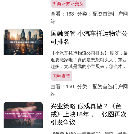
浙商证券证交所
在发生的真实故事。 黄色....
查看：
163
分类：
配资首选门户网
站
国融资管 小汽车托运物流公
司排名
【小汽车托运物流公司排名】 哎呀，最
近要搬家啦！真的是想想就头大，东西
超多，尤其是我的小宝贝🚗，怎么才能
安全又省心地运到新家呢？ 查了好久攻
国融资管
略，发现汽车托运真的....
查看：
150
分类：
配资首选门户网
站
兴业策略 假戏真做？《色
戒》上映18年，一张图再次
引发争议
18年前上映的一部电影兴业策略，最近