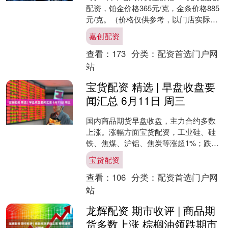
配资，铂金价格365元/克，金条价格885
元/克。（价格仅供参考，以门店实际为
准）同日上海黄金交易所现货黄金
嘉创配资
AU999....
查看：
173
分类：
配资首选门户网
站
宝货配资 精选 | 早盘收盘要
闻汇总 6月11日 周三
国内商品期货早盘收盘，主力合约多数
上涨。涨幅方面宝货配资，工业硅、硅
铁、焦煤、沪铝、焦炭等涨超1%；跌幅
方面，棕榈油跌超2%，原木、花生、丁
宝货配资
二烯胶、尿素、欧线集....
查看：
106
分类：
配资首选门户网
站
龙辉配资 期市收评 | 商品期
货多数上涨 棕榈油领跌期市