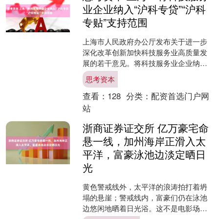
业企业纳入“沪科专贷”“沪科
专贴”支持范围
上海市人民政府办公厅发布关于进一步
深化改革创新加快科技服务业高质量发
展的若干意见。将科技服务业企业纳
入“沪科专贷”“沪科专贴”支持范围思考资
思考资本
本，降低企业贷款成本....
查看：
128
分类：
配资首选门户网
站
浙商证券证交所 亿万豪宅命
悬一线，加州海岸正滑入太
平洋，富豪泳池边淡定晒日
光
黄色警戒线外，太平洋的浪涛拍打着坍
塌的悬崖；警戒线内，富豪们仍在泳池
边悠闲地晒着日光浴。这不是电影场景
浙商证券证交所，而是美国加州海岸正