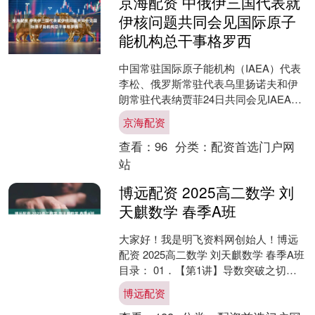
京海配资 中俄伊三国代表就
伊核问题共同会见国际原子
能机构总干事格罗西
中国常驻国际原子能机构（IAEA）代表
李松、俄罗斯常驻代表乌里扬诺夫和伊
朗常驻代表纳贾菲24日共同会见IAEA总
干事格罗西，就当前形势下IAEA如何发
京海配资
挥作用京海....
查看：
96
分类：
配资首选门户网
站
博远配资 2025高二数学 刘
天麒数学 春季A班
大家好！我是明飞资料网创始人！博远
配资 2025高二数学 刘天麒数学 春季A班
目录： 01．【第1讲】导数突破之切线
问题.mp4 02.【第2讲】导数突破之单....
博远配资