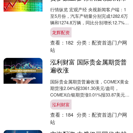
行情纵览 宏观产经 央视新闻客户端：1
至5月份，汽车产销量分别完成1282.6万
辆和1274.8万辆，同比分别增长12.7%和
10.9%。其中，新能源汽车产销量....
龙辉配资
查看：
182
分类：
配资首选门户网
站
泓利财富 国际贵金属期货普
遍收涨
国际贵金属期货普遍收涨，COMEX黄金
期货涨2.04%报3361.30美元/盎司，
COMEX白银期货涨0.01%报33.87美元/
盎司。....
泓利财富
查看：
184
分类：
配资首选门户网
站