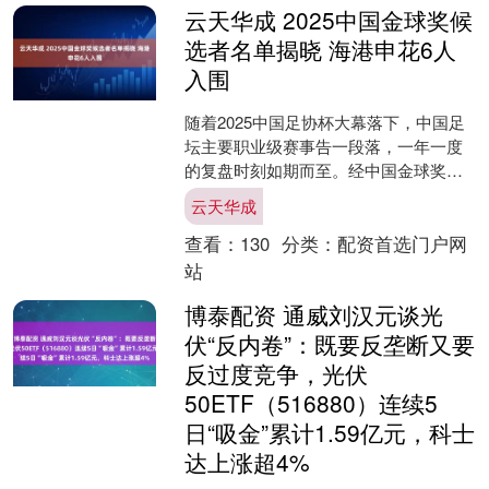
云天华成 2025中国金球奖候
选者名单揭晓 海港申花6人
入围
随着2025中国足协杯大幕落下，中国足
坛主要职业级赛事告一段落，一年一度
的复盘时刻如期而至。经中国金球奖评
委会综合评判，2025中国金球奖评选5个
云天华成
奖项的候选者名....
查看：
130
分类：
配资首选门户网
站
博泰配资 通威刘汉元谈光
伏“反内卷”：既要反垄断又要
反过度竞争，光伏
50ETF（516880）连续5
日“吸金”累计1.59亿元，科士
达上涨超4%