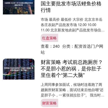
国主要批发市场活鲤鱼价格
行情
市场 最高价 最低价 大宗价 北京京丰岳
各庄农副产品批发市场 12.00 10.00
11.00 北京新发地农副产品批发市场信息
中心 13.00 12.00 1....
红盘策略
查看：
240
分类：
配资首选门户网
站
财富策略 考试前总跑厕所？
不是胆小惹的祸，是你肚子
里住着个“第二大脑”
上周同事参加面试，候场时连着跑了两
趟厕所财富策略，面试结束后他自嘲“还
是胆子小，一紧张就拉肚子”。 我当时就
想跟他说，这事儿真不是“胆小”能背的
财富策略
锅，大概率是身体....