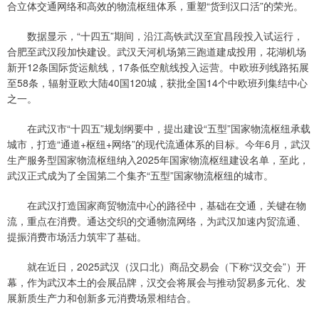
合立体交通网络和高效的物流枢纽体系，重塑“货到汉口活”的荣光。
数据显示，“十四五”期间，沿江高铁武汉至宜昌段投入试运行，
合肥至武汉段加快建设。武汉天河机场第三跑道建成投用，花湖机场
新开12条国际货运航线，17条低空航线投入运营。中欧班列线路拓展
至58条，辐射亚欧大陆40国120城，获批全国14个中欧班列集结中心
之一。
在武汉市“十四五”规划纲要中，提出建设“五型”国家物流枢纽承载
城市，打造“通道+枢纽+网络”的现代流通体系的目标。今年6月，武汉
生产服务型国家物流枢纽纳入2025年国家物流枢纽建设名单，至此，
武汉正式成为了全国第二个集齐“五型”国家物流枢纽的城市。
在武汉打造国家商贸物流中心的路径中，基础在交通，关键在物
流，重点在消费。通达交织的交通物流网络，为武汉加速内贸流通、
提振消费市场活力筑牢了基础。
就在近日，2025武汉（汉口北）商品交易会（下称“汉交会”）开
幕，作为武汉本土的会展品牌，汉交会将展会与推动贸易多元化、发
展新质生产力和创新多元消费场景相结合。