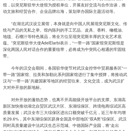
馆，以突尼斯驻华大使馆为授权单位，开展友好交流与合作洽谈，推
动文旅和经贸合作、企业品牌出海，策划举办国际主题活动等。
“在湖北武汉设立展馆，本身就是向中国人民展现突尼斯文化、传
统与产品的无私之举。馆内陈列的手工艺品、皮具、香料、橄榄油、
地毯、石榴汁等特色展品，将全方位呈现突尼斯丰厚的文化艺术底
蕴。”突尼斯驻华大使AdelElarbi表示，“一带一路”国家馆突尼斯馆是
深化两国人民对话合作的重要纽带，必将成为中突民心相通的牢固纽
带。
今年的汉交会期间，各国驻华使节对武汉金控华中贸易服务区“一
带一路”国家馆、拉美和加勒比系列国家馆进行了集中授牌，将推动武
汉与“一带一路”共建国家等地区的经贸往来、文化交流，成为武汉扩
大对外开放的新地标。
对外开放的蓬勃态势，也离不开高能级开放平台的支撑。东湖高
新区加快推动湖北自贸区武汉片区、东湖综保区、跨境电商综试区高
质量发展；武汉全市三大综保区进出口额突破千亿元，近三年年均增
长29.6%，其中东湖综保区跻身全国及中部地区“双A类”综保区。武汉
同时高质量建设中法武汉生态示范城、中德国际产业园，将“走出