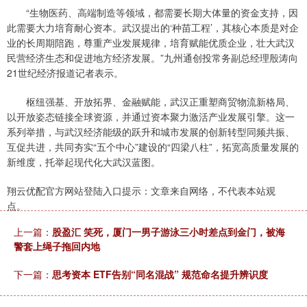
“生物医药、高端制造等领域，都需要长期大体量的资金支持，因
此需要大力培育耐心资本。武汉提出的‘种苗工程’，其核心本质是对企
业的长周期陪跑，尊重产业发展规律，培育赋能优质企业，壮大武汉
民营经济生态和促进地方经济发展。”九州通创投常务副总经理殷涛向
21世纪经济报道记者表示。
枢纽强基、开放拓界、金融赋能，武汉正重塑商贸物流新格局、
以开放姿态链接全球资源，并通过资本聚力激活产业发展引擎。这一
系列举措，与武汉经济能级的跃升和城市发展的创新转型同频共振、
互促共进，共同夯实“五个中心”建设的“四梁八柱”，拓宽高质量发展的
新维度，托举起现代化大武汉蓝图。
翔云优配官方网站登陆入口提示：文章来自网络，不代表本站观
点。
上一篇：
股盈汇 笑死，厦门一男子游泳三小时差点到金门，被海
警套上绳子拖回内地
下一篇：
思考资本 ETF告别“同名混战” 规范命名提升辨识度