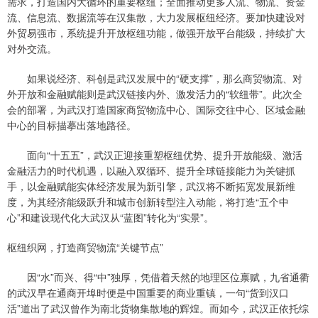
需求，打造国内大循环的重要枢纽；全面推动更多人流、物流、资金
流、信息流、数据流等在汉集散，大力发展枢纽经济。要加快建设对
外贸易强市，系统提升开放枢纽功能，做强开放平台能级，持续扩大
对外交流。
如果说经济、科创是武汉发展中的“硬支撑”，那么商贸物流、对
外开放和金融赋能则是武汉链接内外、激发活力的“软纽带”。此次全
会的部署，为武汉打造国家商贸物流中心、国际交往中心、区域金融
中心的目标描摹出落地路径。
面向“十五五”，武汉正迎接重塑枢纽优势、提升开放能级、激活
金融活力的时代机遇，以融入双循环、提升全球链接能力为关键抓
手，以金融赋能实体经济发展为新引擎，武汉将不断拓宽发展新维
度，为其经济能级跃升和城市创新转型注入动能，将打造“五个中
心”和建设现代化大武汉从“蓝图”转化为“实景”。
枢纽织网，打造商贸物流“关键节点”
因“水”而兴、得“中”独厚，凭借着天然的地理区位禀赋，九省通衢
的武汉早在通商开埠时便是中国重要的商业重镇，一句“货到汉口
活”道出了武汉曾作为南北货物集散地的辉煌。而如今，武汉正依托综