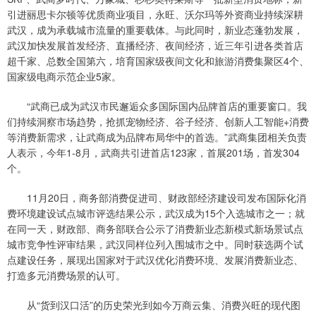
引进丽思卡尔顿等优质商业项目，永旺、沃尔玛等外资商业持续深耕
武汉，成为承载城市流量的重要载体。与此同时，新业态蓬勃发展，
武汉加快发展首发经济、直播经济、夜间经济，近三年引进各类首店
超千家、总数全国第六，培育国家级夜间文化和旅游消费集聚区4个、
国家级电商示范企业5家。
“武商已成为武汉市民邂逅众多国际国内品牌首店的重要窗口。我
们持续洞察市场趋势，抢抓宠物经济、谷子经济、创新人工智能+消费
等消费新需求，让武商成为品牌布局华中的首选。”武商集团相关负责
人表示，今年1-8月，武商共引进首店123家，首展201场，首发304
个。
11月20日，商务部消费促进司、财政部经济建设司发布国际化消
费环境建设试点城市评选结果公示，武汉成为15个入选城市之一；就
在同一天，财政部、商务部联合公示了消费新业态新模式新场景试点
城市竞争性评审结果，武汉同样位列入围城市之中。同时获选两个试
点建设任务，展现出国家对于武汉优化消费环境、发展消费新业态、
打造多元消费场景的认可。
从“货到汉口活”的历史荣光到如今万商云集、消费兴旺的现代图