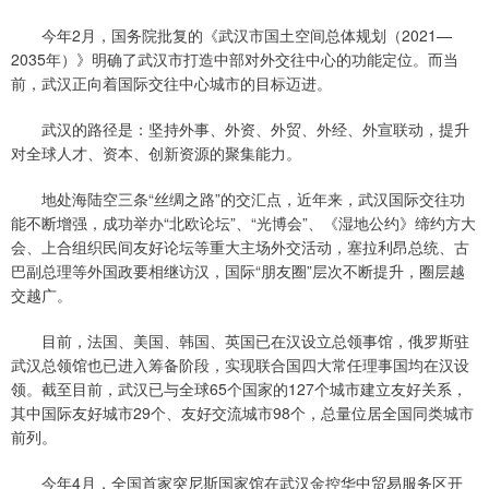
今年2月，国务院批复的《武汉市国土空间总体规划（2021—
2035年）》明确了武汉市打造中部对外交往中心的功能定位。而当
前，武汉正向着国际交往中心城市的目标迈进。
武汉的路径是：坚持外事、外资、外贸、外经、外宣联动，提升
对全球人才、资本、创新资源的聚集能力。
地处海陆空三条“丝绸之路”的交汇点，近年来，武汉国际交往功
能不断增强，成功举办“北欧论坛”、“光博会”、《湿地公约》缔约方大
会、上合组织民间友好论坛等重大主场外交活动，塞拉利昂总统、古
巴副总理等外国政要相继访汉，国际“朋友圈”层次不断提升，圈层越
交越广。
目前，法国、美国、韩国、英国已在汉设立总领事馆，俄罗斯驻
武汉总领馆也已进入筹备阶段，实现联合国四大常任理事国均在汉设
领。截至目前，武汉已与全球65个国家的127个城市建立友好关系，
其中国际友好城市29个、友好交流城市98个，总量位居全国同类城市
前列。
今年4月，全国首家突尼斯国家馆在武汉金控华中贸易服务区开