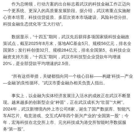
作为总纲领，行动方案的出台标志着武汉的科技金融工作正迈向
一个更系统、更深入的高质量发展阶段。据介绍，武汉将重点实施耐
心资本培育、科技信贷提质、多层次资本市场建设、风险补偿分担、
科技金融生态优化等“五大行动”。
数据显示，“十四五”期间，武汉先后获得多项国家级科技金融政
策试点，截至2025年8月末，落地AIC基金5只、规模56亿元，排名全
国第5；发行科创债32只、规模284亿元，排名全国第5。在科技企业
融资支持方面，“十四五”期间，武汉市科技型企业贷款年均增速
20%，是全部贷款平均增速的2.5倍。
“所有这些举措，关键都指向同一个核心目标——构建‘科技—产业
—金融’的良性循环。”武汉市委金融办相关负责人指出。
事实上，以金融为实体经济发展注入活水的成效正在武汉不断显
现。越来越多的创新型企业“种苗”，正在武汉成长为“壮苗”“大树”。
2024年，武汉新增境内外上市公司8家，诞生了国产数据库、智能汽
车AI芯片、电竞游戏、交互式AI等四个新兴产业的“全国第一股”；今
年，宏海科技在北交所上市、元光科技成为港交所智能时序数据服
务“第一股”。