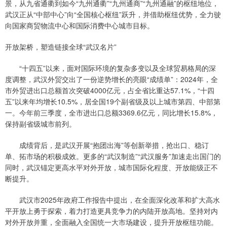
景，从九省通衢到如今“九州通衢”“九州通商”“九州通融”的枢纽地位，
武汉正从“中部中心”向“全国核心枢纽”跃升，并借助枢纽优势，全力驶
向国家商贸物流中心和国际消费中心城市目标。
开放架桥，塑造链接全球“武汉名片”
“十四五”以来，面对国际环境的复杂多变以及全球贸易格局的深
度调整，武汉外贸交出了一份逆势增长的亮眼“成绩单”：2024年，全
市外贸进出口总额首次突破4000亿元，占全省比重达57.1%，“十四
五”以来年均增长10.5%，居全国19个副省级及以上城市第四、中部第
一。今年前三季度，全市进出口总额3369.6亿元，同比增长15.8%，
保持副省级城市前列。
成绩背后，是武汉开展“抱团出海”等创新举措，抢出口、稳订
单、拓市场的积极成效。更多的“武汉制造”“武汉服务”加速走出国门的
同时，武汉锚定更高水平对外开放，城市国际化程度、开放能级正不
断提升。
武汉市2025年政府工作报告中提出，在全面深化改革和扩大高水
平开放上勇于探索，着力打造更具竞争力的内陆开放高地。坚持对内
对外开放并重，全面融入全国统一大市场建设，提升开放枢纽功能。