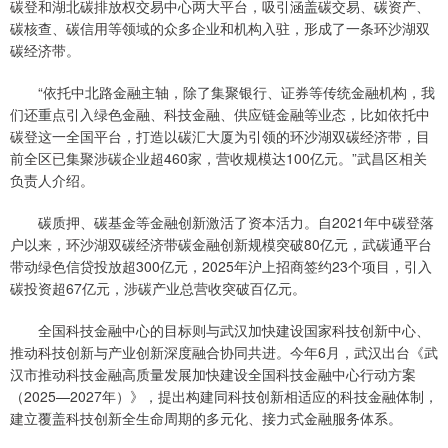
碳登和湖北碳排放权交易中心两大平台，吸引涵盖碳交易、碳资产、
碳核查、碳信用等领域的众多企业和机构入驻，形成了一条环沙湖双
碳经济带。
“依托中北路金融主轴，除了集聚银行、证券等传统金融机构，我
们还重点引入绿色金融、科技金融、供应链金融等业态，比如依托中
碳登这一全国平台，打造以碳汇大厦为引领的环沙湖双碳经济带，目
前全区已集聚涉碳企业超460家，营收规模达100亿元。”武昌区相关
负责人介绍。
碳质押、碳基金等金融创新激活了资本活力。自2021年中碳登落
户以来，环沙湖双碳经济带碳金融创新规模突破80亿元，武碳通平台
带动绿色信贷投放超300亿元，2025年沪上招商签约23个项目，引入
碳投资超67亿元，涉碳产业总营收突破百亿元。
全国科技金融中心的目标则与武汉加快建设国家科技创新中心、
推动科技创新与产业创新深度融合协同共进。今年6月，武汉出台《武
汉市推动科技金融高质量发展加快建设全国科技金融中心行动方案
（2025—2027年）》，提出构建同科技创新相适应的科技金融体制，
建立覆盖科技创新全生命周期的多元化、接力式金融服务体系。