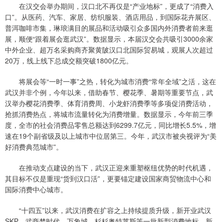
在汉交会举办期间，汉口北不再仅是“产业地标”，更成了“消费入
口”。从医药、汽车、家居、纺织服装、酒店用品，到国际花卉展区、
普洱咖啡市集，琳琅满目的展品和活动吸引众多国内外消费者前来逛
展，顺便“跟着展会逛武汉”。数据显示，本届汉交会共吸引3000余家
中外企业、超万名采购商齐聚黄陂汉口北国际贸易城，观展人次超过
20万，线上线下总成交额突破1800亿元。
将展会等“一时一事”之热，转化为城市消费“常年全域”之活，这在
武汉并非个例，今年以来，借助春节、樱花季、暑期等重要节点，武
汉举办樱花消费季、体育消费周、小龙虾消费季等多项促消费活动，
抢抓消费热点，将城市流量转化为消费增量。数据显示，今年前三季
度，全市的社会消费品零售总额达到6299.7亿元，同比增长5.5%，增
速在19个副省级及以上城市中位居第三。今年，武汉市被央视评为“美
好消费典范城市”。
在推动支点建设的当下，武汉正迎来重塑枢纽优势的时代机遇，
其目标不仅是重现“货到汉口活”，更要锚定建设国家商贸物流中心和
国际消费中心城市。
“十四五”以来，武汉消费在扩容之上持续提质升级，新开业武汉
SKP、武商梦时代、万象城、杉杉奥特莱斯等一批新型消费地标，新