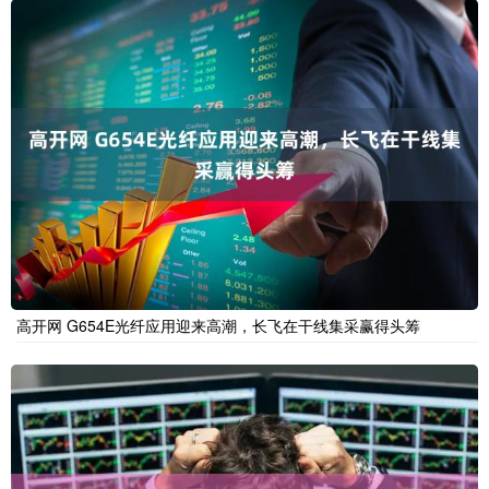
高开网 G654E光纤应用迎来高潮，长飞在干线集采赢得头筹