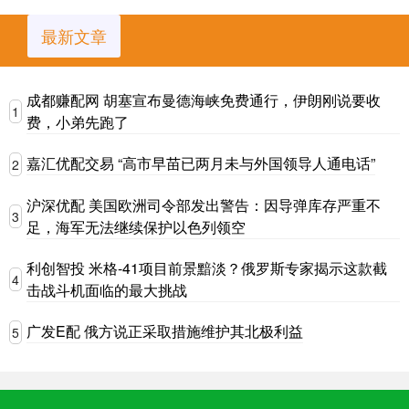
最新文章
成都赚配网 胡塞宣布曼德海峡免费通行，伊朗刚说要收
1
费，小弟先跑了
嘉汇优配交易 “高市早苗已两月未与外国领导人通电话”
2
沪深优配 美国欧洲司令部发出警告：因导弹库存严重不
3
足，海军无法继续保护以色列领空
利创智投 米格-41项目前景黯淡？俄罗斯专家揭示这款截
4
击战斗机面临的最大挑战
广发E配 俄方说正采取措施维护其北极利益
5