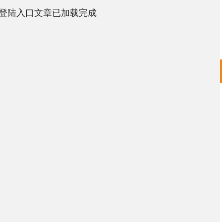
登陆入口文章已加载完成
深证成指
14122.39
5%
-21.82
-0.15%