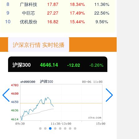
8
广脉科技
17.87
18.34%
11.36%
9
中巨芯
27.27
17.49%
22.56%
10
优机股份
16.82
15.44%
9.56%
沪深京行情 实时轮播
沪深300
4646.14
北
-12.02
-0.26%