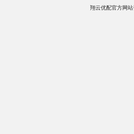
翔云优配官方网站
上证指数
3880.43
00
-0.14%
2.00
0.0