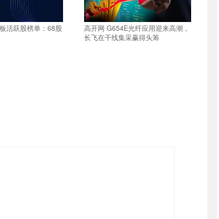
板活跃股榜单：68股
高开网 G654E光纤应用迎来高潮，
长飞在干线集采赢得头筹