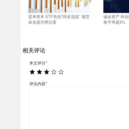
思考资本 ETF告别“同名混战” 规范
诚金资产 科创
命名提升辨识度
换手率超5%
相关评论
本文评分
*
评论内容
*