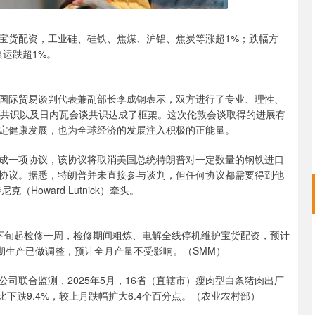
货配资，工业硅、硅铁、焦煤、沪铝、焦炭等涨超1%；跌幅方
运跌超1%。
际贸易谈判代表兼副部长李成钢表示，双方进行了专业、理性、
话共识以及日内瓦会谈共识达成了框架。这次伦敦会谈取得的进展有
定健康发展，也为全球经济的发展注入积极的正能量。
一项协议，该协议将取消美国总统特朗普对一定数量的钢铁进口
的协议。据悉，特朗普并未直接参与谈判，但任何协议都需要得到他
oward Lutnick）牵头。
旬起检修一周，检修期间粗炼、电解全线停机维护宝货配资，预计
期生产已做调整，预计全月产量不受影响。（SMM）
联合监测，2025年5月，16省（直辖市）瘦肉型白条猪肉出厂
同比下跌9.4%，较上月跌幅扩大6.4个百分点。（农业农村部）