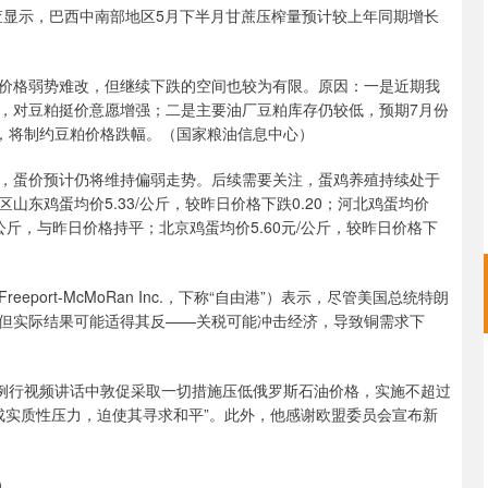
发布的一项调查显示，巴西中南部地区5月下半月甘蔗压榨量预计较上年同期增长
格弱势难改，但继续下跌的空间也较为有限。原因：一是近期我
，对豆粕挺价意愿增强；二是主要油厂豆粕库存仍较低，预期7月份
大，将制约豆粕价格跌幅。（国家粮油信息中心）
蛋价预计仍将维持偏弱走势。后续需要关注，蛋鸡养殖持续处于
东鸡蛋均价5.33/公斤，较昨日价格下跌0.20；河北鸡蛋均价
0元/公斤，与昨日价格持平；北京鸡蛋均价5.60元/公斤，较昨日价格下
rt-McMoRan Inc.，下称“自由港”）表示，尽管美国总统特朗
但实际结果可能适得其反——关税可能冲击经济，导致铜需求下
例行视频讲话中敦促采取一切措施压低俄罗斯石油价格，实施不超过
成实质性压力，迫使其寻求和平”。此外，他感谢欧盟委员会宣布新
）