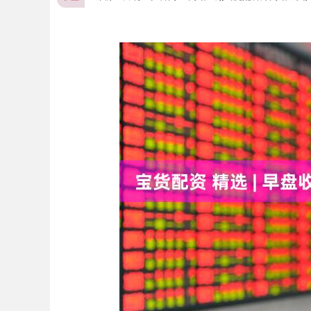
上证指数
3900.35
00
-0.01%
21.92
0.