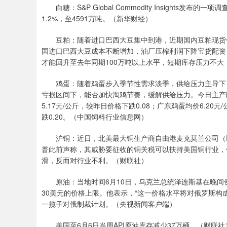
白糖：S&P Global Commodity Insights
1.2%，至4591万吨。（新华财经）
豆粕：随着进口巴西大豆集中到港，近期国内豆粕现货价
国进口巴西大豆成本不断增加，油厂压榨利润下降宝货配资
才能回升至去年同期100万吨以上水平，短期库存压力不
鸡蛋：随着鸡蛋步入季节性需求淡季，供给压力主导下，
亏损区间下，能否加快淘鸡节奏，缓解供给压力。今日主产区山
5.17元/公斤，较昨日价格下跌0.08；广东鸡蛋均价6.2
跌0.20。（中国饲料行业信息网）
沪铜：近日，北美最大铜生产商自由港麦克莫兰公司（Freepo
普此前声称，其威胁要征收的铜关税可以扶持美国铜行业，
滑，反而对行业不利。（财联社）
原油：当地时间6月10日，乌克兰总统泽连斯基在晚间
30美元的价格上限。他表示，“这一价格水平将对俄罗斯构
一揽子对俄制裁计划。（央视新闻客户端）
美国至6月6日当周API原油库存减少37万桶。（财联社