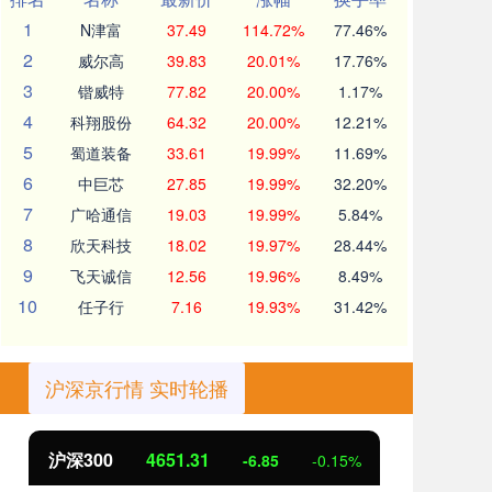
1
N津富
37.49
114.72%
77.46%
2
威尔高
39.83
20.01%
17.76%
3
锴威特
77.82
20.00%
1.17%
4
科翔股份
64.32
20.00%
12.21%
5
蜀道装备
33.61
19.99%
11.69%
6
中巨芯
27.85
19.99%
32.20%
7
广哈通信
19.03
19.99%
5.84%
8
欣天科技
18.02
19.97%
28.44%
9
飞天诚信
12.56
19.96%
8.49%
10
任子行
7.16
19.93%
31.42%
沪深京行情 实时轮播
沪深300
4651.31
北
-6.85
-0.15%