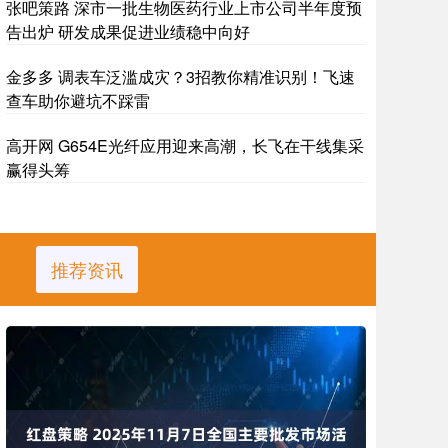
张吧策路 深市一批生物医药行业上市公司半年度预
告出炉 研发成果促进业绩稳中向好
金多多 调表车泛滥成灾？3招教你精准识别！飞速
查车助你避坑不踩雷
高开网 G654E光纤应用迎来高潮，长飞在干线集采
赢得头筹
推荐资讯