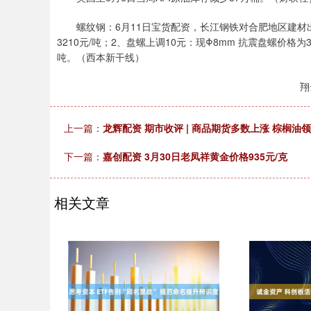
螺纹钢：6月11日宝货配资，长江钢铁对合肥地区建材出厂
3210元/吨；2、盘螺上调10元：现Φ8mm 抗震盘螺价格为3
吨。（西本新干线）
翔
上一篇：
龙辉配资 期市收评 | 商品期货多数上涨 棕榈油
下一篇：
嘉创配资 3月30日老凤祥黄金价格935元/克
相关文章