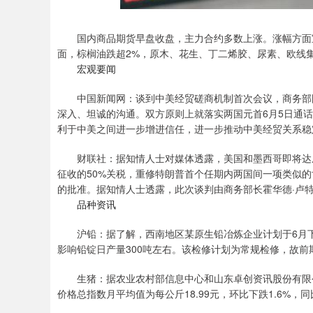
国内商品期货早盘收盘，主力合约多数上涨。涨幅方面宝
面，棕榈油跌超2%，原木、花生、丁二烯胶、尿素、欧线集
宏观要闻
中国新闻网：谈到中美经贸磋商机制首次会议，商务部国
深入、坦诚的沟通。双方原则上就落实两国元首6月5日通
利于中美之间进一步增进信任，进一步推动中美经贸关系稳
财联社：据知情人士对媒体透露，美国和墨西哥即将达成
征收的50%关税，重修特朗普首个任期内两国间一项类似
的批准。据知情人士透露，此次谈判由商务部长霍华德·卢特尼克（H
品种资讯
沪铅：据了解，西南地区某原生铅冶炼企业计划于6月下
影响铅锭日产量300吨左右。该检修计划为常规检修，故前
生猪：据农业农村部信息中心和山东卓创资讯股份有限公司
价格总指数月平均值为每公斤18.99元，环比下跌1.6%，