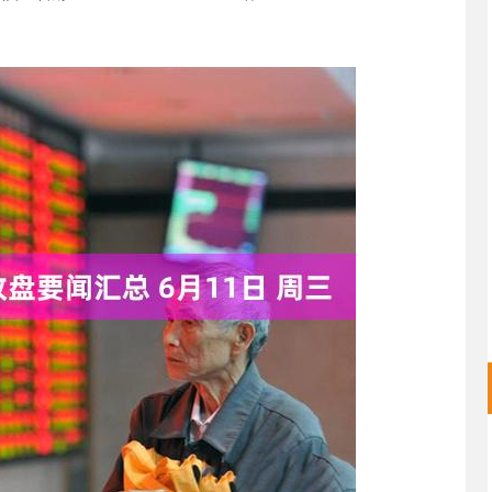
深证成指
14110.12
57%
-34.08
-0.24%