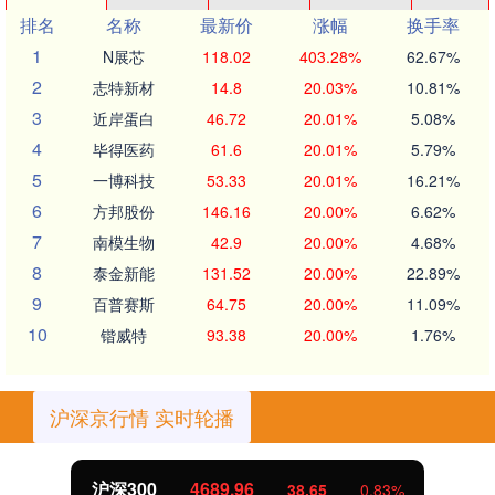
排名
名称
最新价
涨幅
换手率
1
N展芯
118.02
403.28%
62.67%
2
志特新材
14.8
20.03%
10.81%
3
近岸蛋白
46.72
20.01%
5.08%
4
毕得医药
61.6
20.01%
5.79%
5
一博科技
53.33
20.01%
16.21%
6
方邦股份
146.16
20.00%
6.62%
7
南模生物
42.9
20.00%
4.68%
8
泰金新能
131.52
20.00%
22.89%
9
百普赛斯
64.75
20.00%
11.09%
10
锴威特
93.38
20.00%
1.76%
沪深京行情 实时轮播
.96
北证50
1129
38.65
0.83%