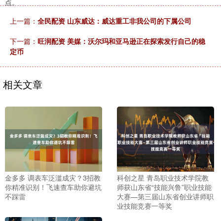
点。
上一篇：
全民配资 山东威达：威达重工非我公司的下属公司
下一篇：
旺润配资 美媒：沃尔玛和亚马逊正在探索发行自己的稳
定币
相关文章
金多多 调表车泛滥成灾？3招教
科创之星 青岛职业技术学院教
你精准识别！飞速查车助你避坑
师获山东省“技能兴鲁”职业技能
不踩雷
大赛—第三届山东省创业讲师职
业技能竞赛一等奖