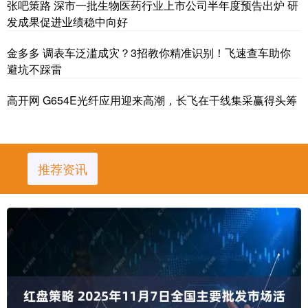
张吧策路 深市一批生物医药行业上市公司半年度预告出炉 研
发成果促进业绩稳中向好
金多多 调表车泛滥成灾？3招教你精准识别！飞速查车助你
避坑不踩雷
高开网 G654E光纤应用迎来高潮，长飞在干线集采赢得头筹
推荐资讯