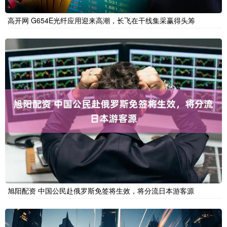
高开网 G654E光纤应用迎来高潮，长飞在干线集采赢得头筹
旭阳配资 中国公民赴俄罗斯免签将生效，将分流日本游客源