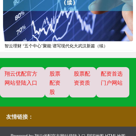
智云理财 “五个中心”聚能 谱写现代化大武汉新篇（续）
翔云优配官方
股票
股票配
配资首选
网站登陆入口
配资
资资质
门户网站
股
友情链接：
Powered by
翔云优配官方网站登陆入口
RSS地图
HTML地图