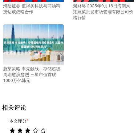
海陆证券 值得买科技与商汤科
聚财略 2025年9月18日海南凤
技达成战略合作
翔蔬菜批发市场管理有限公司价
格行情
蔚莱策略 率先触线！存储超级
周期愈演愈烈 三星市值首破
1000万亿韩元
相关评论
本文评分
*