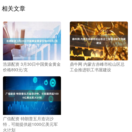
相关文章
浩源配资 3月30日中国黄金黄金
鼎牛网 内蒙古赤峰市松山区总
价格893元/克
工会推进职工书屋建设
广信配资 特朗普五月造访沙
特，可能提供超1000亿美元军
火计划