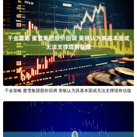
千金策略 蜜雪集团股价回调 美银认为其基本面或无法支撑现有估值