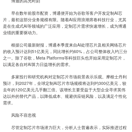
博通的高光时刻
早在数年前股市配资，博通便开始为谷歌等客户开发定制AI芯
片，最初这部分业务规模有限。随着AI应用浪潮席卷科技行业，尤其
是在生成式AI等领域的广泛应用，定制芯片需求快速增长，成为博通
业绩的重要驱动力。
根据公司最新财报，博通本季度来自AI处理芯片及相关网络芯片
的收入预计达到51亿美元，同比增长约60%，占公司整体收入约三分
之一。除了谷歌，Meta Platforms等科技巨头也开始采用定制芯片，
以满足各自对AI算力日益增长的需求。
多家投行和研究机构对定制芯片市场前景表示乐观。摩根士丹利
预计，到2027年，全球定制AI芯片市场规模将达到约300亿美元，较
去年的120亿美元几乎翻三倍。该增长主要受益于大型企业寻求英伟
达以外的替代产品，以降低成本、规避供应链风险，以及满足个性化
需求。
风险不容忽视
尽管定制芯片市场潜力巨大，分析人士普遍表示，实际推进过程