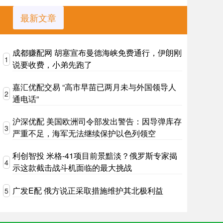
最新文章
成都赚配网 胡塞宣布曼德海峡免费通行，伊朗刚
1
说要收费，小弟先跑了
嘉汇优配交易 “高市早苗已两月未与外国领导人
2
通电话”
沪深优配 美国欧洲司令部发出警告：因导弹库存
3
严重不足，海军无法继续保护以色列领空
利创智投 米格-41项目前景黯淡？俄罗斯专家揭
4
示这款截击战斗机面临的最大挑战
广发E配 俄方说正采取措施维护其北极利益
5