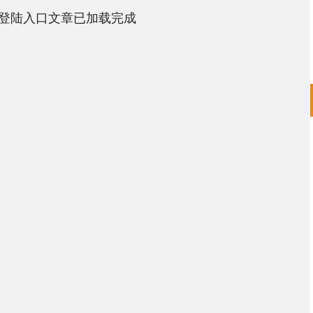
登陆入口文章已加载完成
沪深300
4694.44
.42%
43.13
0.93%