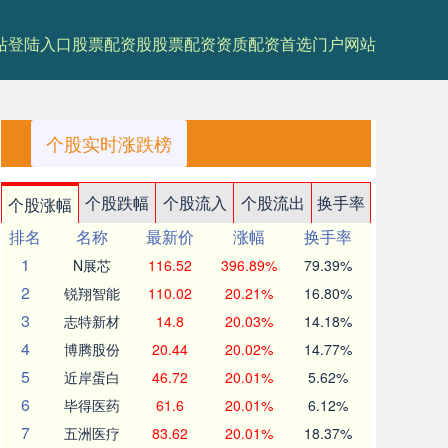
站登陆入口
股票配资股
股票配资资质
配资首选门户网站
个股实时涨跌榜
个股跌幅
个股流入
个股流出
换手率
个股涨幅
排名
名称
最新价
涨幅
换手率
1
N展芯
116.52
396.89%
79.39%
2
锐翔智能
110.02
20.21%
16.80%
3
志特新材
14.8
20.03%
14.18%
4
博腾股份
20.44
20.02%
14.77%
5
近岸蛋白
46.72
20.01%
5.62%
6
毕得医药
61.6
20.01%
6.12%
7
五洲医疗
83.62
20.01%
18.37%