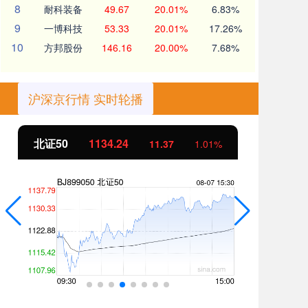
8
耐科装备
49.67
20.01%
6.83%
9
一博科技
53.33
20.01%
17.26%
10
方邦股份
146.16
20.00%
7.68%
沪深京行情 实时轮播
北证50
1134.24
创
11.37
1.01%