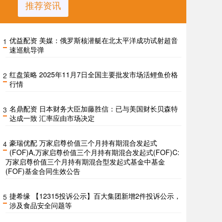
推荐资讯
优益配资 美媒：俄罗斯核潜艇在北太平洋成功试射超音
1
速巡航导弹
红盘策略 2025年11月7日全国主要批发市场活鲤鱼价格
2
行情
名鼎配资 日本财务大臣加藤胜信：已与美国财长贝森特
3
达成一致 汇率应由市场决定
豪瑞优配 万家启尊价值三个月持有期混合发起式
4
(FOF)A,万家启尊价值三个月持有期混合发起式(FOF)C:
万家启尊价值三个月持有期混合型发起式基金中基金
(FOF)基金合同生效公告
捷希缘 【12315投诉公示】百大集团新增2件投诉公示，
5
涉及食品安全问题等