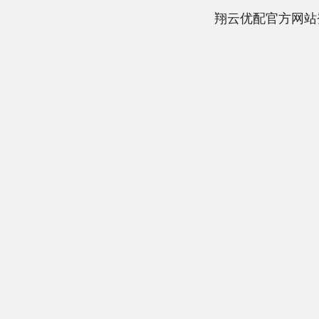
翔云优配官方网站
深证成指
14311.01
.68
1.02%
200.89
1