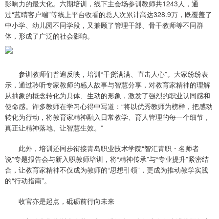
影响力的最大化。六期培训，线下主会场参训教师共1243人，通
过“蓝睛客户端”等线上平台收看的总人次累计高达328.9万，既覆盖了
中小学、幼儿园不同学段，又兼顾了管理干部、骨干教师等不同群
体，形成了广泛的社会影响。
参训教师们普遍反映，培训“干货满满、直击人心”。大家纷纷表
示，通过聆听专家教师的感人故事与智慧分享，对教育家精神的理解
从抽象的概念转化为具体、生动的形象，激发了强烈的职业认同感和
使命感。许多教师在学习心得中写道：“将以优秀教师为榜样，把感动
转化为行动，将教育家精神融入日常教学、育人管理的每一个细节，
真正让精神落地、让智慧生效。”
此外，培训还同步衔接青岛职业技术学院“智汇青职・名师者
说”专题报告会与新入职教师培训，将“精神传承”与“专业提升”紧密结
合，让教育家精神不仅成为教师的“思想引领”，更成为推动教学实践
的“行动指南”。
收官亦是起点，砥砺前行向未来