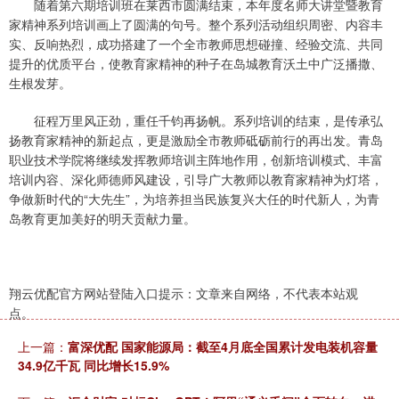
随着第六期培训班在莱西市圆满结束，本年度名师大讲堂暨教育
家精神系列培训画上了圆满的句号。整个系列活动组织周密、内容丰
实、反响热烈，成功搭建了一个全市教师思想碰撞、经验交流、共同
提升的优质平台，使教育家精神的种子在岛城教育沃土中广泛播撒、
生根发芽。
征程万里风正劲，重任千钧再扬帆。系列培训的结束，是传承弘
扬教育家精神的新起点，更是激励全市教师砥砺前行的再出发。青岛
职业技术学院将继续发挥教师培训主阵地作用，创新培训模式、丰富
培训内容、深化师德师风建设，引导广大教师以教育家精神为灯塔，
争做新时代的“大先生”，为培养担当民族复兴大任的时代新人，为青
岛教育更加美好的明天贡献力量。
翔云优配官方网站登陆入口提示：文章来自网络，不代表本站观
点。
上一篇：
富深优配 国家能源局：截至4月底全国累计发电装机容量
34.9亿千瓦 同比增长15.9%