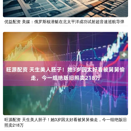
优益配资 美媒：俄罗斯核潜艇在北太平洋成功试射超音速巡航导弹
旺源配资 天生美人胚子！她3岁因太好看被舅舅偷走，今一组绝版旧
照卖218万