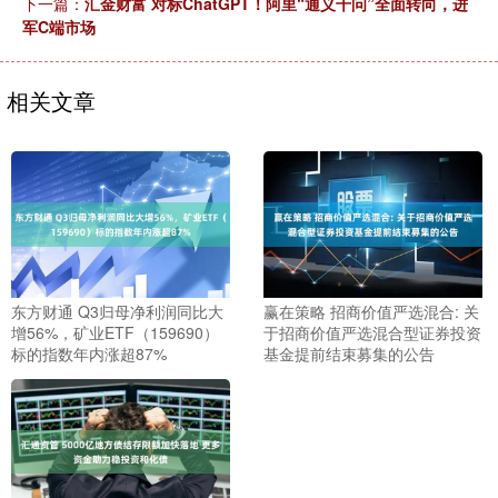
下一篇：
汇金财富 对标ChatGPT！阿里“通义千问”全面转向，进
军C端市场
相关文章
东方财通 Q3归母净利润同比大
赢在策略 招商价值严选混合: 关
增56%，矿业ETF（159690）
于招商价值严选混合型证券投资
标的指数年内涨超87%
基金提前结束募集的公告