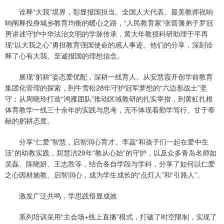
诠释“大我”境界，彰显报国担当。全国人大代表、最美教师祝响
响阐释投身城乡教育均衡的暖心之路，“人民教育家”张晋藩弟子罗冠
男讲述守护中华法治文明的学脉传承，黄大年教授科研助理于平再
现“以大我之心”勇担教育强国使命的感人事迹。他们的分享，深刻诠
释了心有大我、至诚报国的理想信念。
展现“躬耕”姿态爱优配，深耕一线育人。从安慧霞开创学前教育
集团化管理的探索，到牛雪松28年守护冠军梦想的“六边形战士”坚
守；从周晓玲打造“鸿雁团队”推动区域教研的扎实举措，到黄虹扎根
体育教学一线三十余年的实践与思考，无不体现着勤学笃行、甘于奉
献的躬耕态度。
分享“仁爱”智慧，启智润心育才。李蕊“和孩子们一起在爱中生
活”的幼教实践，郑慧洁29年“教从心始”的守护，以及众多青岛名师如
吴磊、陈晓妍、王志胜等，结合各自学段与学科，分享了如何以仁爱
之心因材施教、启智润心，成为学生成长的“点灯人”和“引路人”。
激发广泛共鸣，学思践悟显成效
系列培训采用“主会场+线上直播”模式，打破了时空限制，实现了